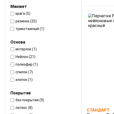
Тп250 (3)
Манжет
Тп400 (2)
крага (5)
Эс (3)
резинка (25)
трикотажный (1)
Основа
интерлок (1)
Нейлон (21)
полиэфир (1)
спилок (7)
хлопок (1)
Покрытие
без покрытия (9)
латекс (8)
СТАНДАРТ