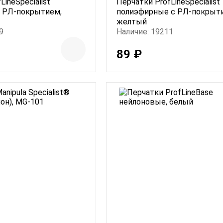
LineSpecialist
Перчатки ProfLineSpecialist
 РЛ-покрытием,
полиэфирные с РЛ-покрыт
желтый
9
Наличие: 19211
89 ₽