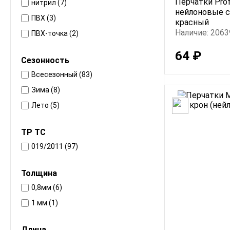
Перчатки Prof
нитрил (7)
нейлоновые с
ПВХ (3)
красный
Наличие: 2063
ПВХ-точка (2)
полиуретан (8)
64 ₽
Сезонность
Всесезонный (83)
Зима (8)
Лето (5)
ТР ТС
019/2011 (97)
Толщина
0,8мм (6)
1 мм (1)
Длина