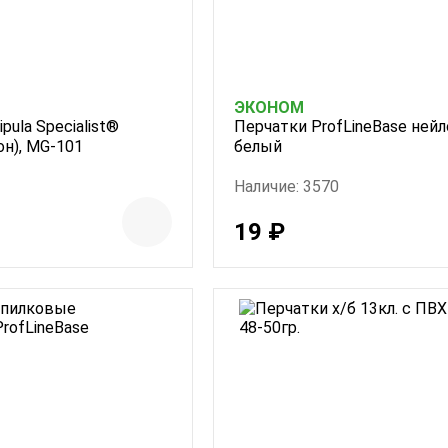
ЭКОНОМ
pula Specialist®
Перчатки ProfLineBase ней
он), MG-101
белый
Наличие: 3570
19 ₽