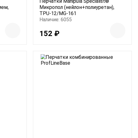
Перчатки Manipula Specialist®
ием,
Микропол (нейлон+полиуретан),
TPU-12/MG-161
Наличие: 6055
152 ₽