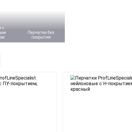
 с
ным
Перчатки без
ем
покрытия