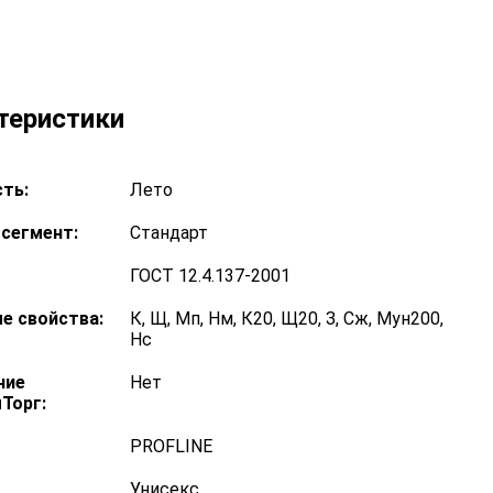
теристики
ть:
Лето
сегмент:
Стандарт
ГОСТ 12.4.137-2001
е свойства:
К, Щ, Мп, Нм, К20, Щ20, З, Сж, Мун200,
Нс
ние
Нет
Торг:
PROFLINE
Унисекс