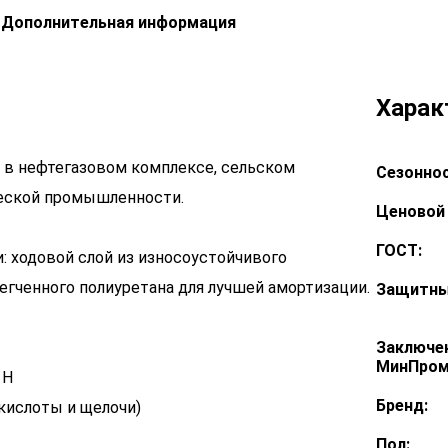
Дополнительная информация
Харак
т в нефтегазовом комплексе, сельском
Сезоннос
ческой промышленности.
Ценовой 
ГОСТ:
: ходовой слой из износоустойчивого
егченного полиуретана для лучшей амортизации.
Защитны
Заключе
МинПром
 Н
Бренд:
 кислоты и щелочи)
Пол: