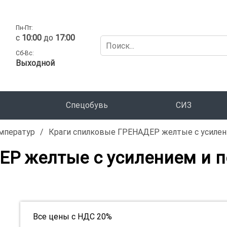
Пн-Пт:
c
10:00
до
17:00
Сб-Вс:
Выходной
Спецобувь
СИЗ
мператур
/
Краги спилковые ГРЕНАДЕР желтые с усилен
Р желтые с усилением и п
Все цены с НДС 20%