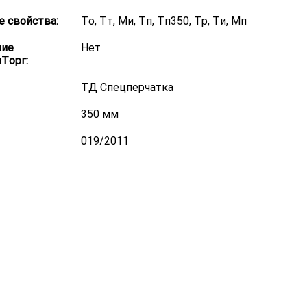
 свойства:
То, Тт, Ми, Тп, Тп350, Тр, Ти, Мп
ние
Нет
Торг:
ТД Спецперчатка
350 мм
019/2011