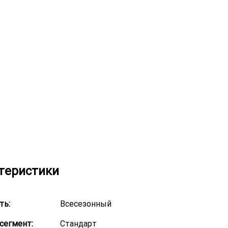
теристики
ть:
Всесезонный
сегмент:
Стандарт