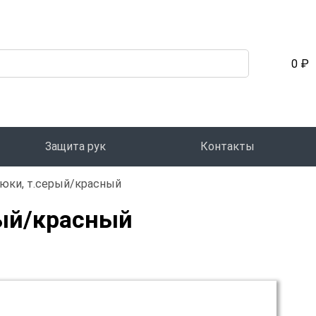
0 ₽
Защита рук
Контакты
рюки, т.серый/красный
рый/красный