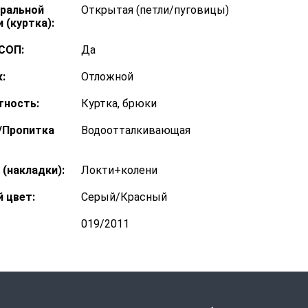
тральной
Открытая (петли/пуговицы)
 (куртка):
СОП:
Да
:
Отложной
тность:
Куртка, брюки
/Пропитка
Водоотталкивающая
 (накладки):
Локти+колени
 цвет:
Серый/Красный
019/2011