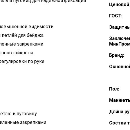
тель и пуговиц для надёжной фиксации
Ценовой 
ГОСТ:
 повышенной видимости
Защитны
 петлёй для бейджа
Заключе
иленные закрепками
МинПром
зносостойкости
Бренд:
регулировки по руке
Основной
Пол:
Манжеты
Длина ру
петлю и пуговицу
силенные закрепками
Состав т