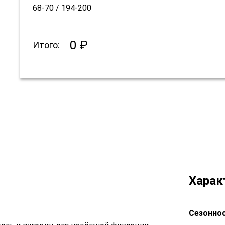
68-70 / 194-200
0 ₽
Итого:
Харак
Сезоннос