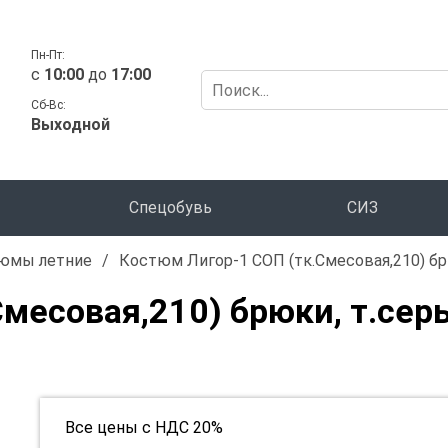
Пн-Пт:
c
10:00
до
17:00
Сб-Вс:
Выходной
Спецобувь
СИЗ
юмы летние
/
Костюм Лигор-1 СОП (тк.Смесовая,210) б
Смесовая,210) брюки, т.се
Все цены с НДС 20%