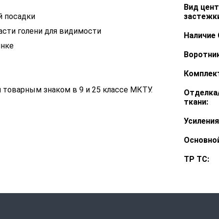
Вид цен
й посадки
застежки
асти голени для видимости
Наличие 
инке
Воротник
Комплек
товарным знаком в 9 и 25 классе МКТУ.
Отделка
ткани:
Усиления
Основной
ТР ТС: