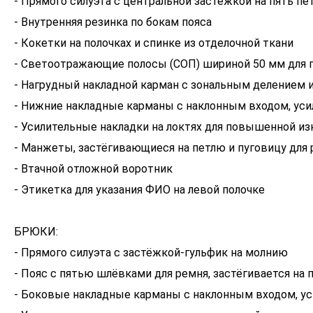
- Прямого силуэта с центральной застёжкой на пять пе
- Внутренняя резинка по бокам пояса
- Кокетки на полочках и спинке из отделочной ткани
- Светоотражающие полосы (СОП) шириной 50 мм для
- Нагрудный накладной карман с зональным делением и
- Нижние накладные карманы с наклонным входом, ус
- Усилительные накладки на локтях для повышенной и
- Манжеты, застёгивающиеся на петлю и пуговицу для 
- Втачной отложной воротник
- Этикетка для указания ФИО на левой полочке
БРЮКИ:
- Прямого силуэта с застёжкой-гульфик на молнию
- Пояс с пятью шлёвками для ремня, застёгивается на 
- Боковые накладные карманы с наклонным входом, у