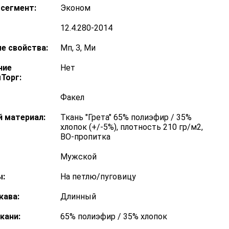
сегмент:
Эконом
12.4.280-2014
е свойства:
Мп, З, Ми
ние
Нет
Торг:
Факел
 материал:
Ткань "Грета" 65% полиэфир / 35%
хлопок (+/-5%), плотность 210 гр/м2,
ВО-пропитка
Мужской
:
На петлю/пуговицу
кава:
Длинный
кани:
65% полиэфир / 35% хлопок