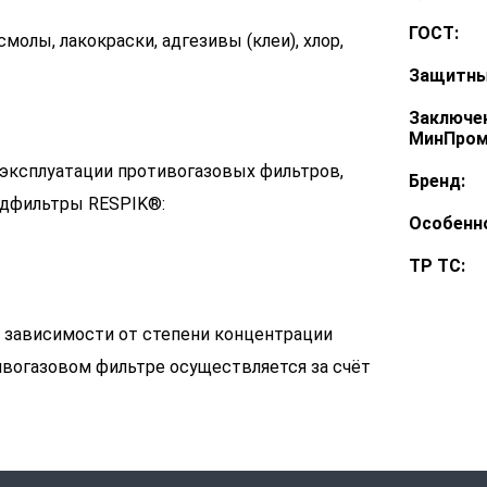
ГОСТ:
молы, лакокраски, адгезивы (клеи), хлор,
Защитны
Заключе
МинПром
 эксплуатации противогазовых фильтров,
Бренд:
едфильтры RESPIK®:
Особенн
ТР ТС:
 зависимости от степени концентрации
вогазовом фильтре осуществляется за счёт