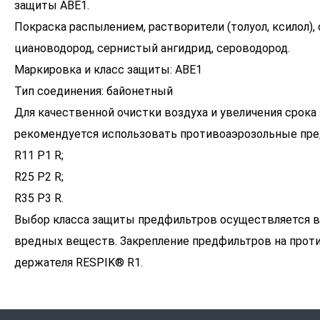
защиты АВЕ1.
Покраска распылением, растворители (толуол, ксилол), с
циановодород, сернистый ангидрид, сероводород.
Маркировка и класс защиты: АВЕ1
Тип соединения: байонетный
Для качественной очистки воздуха и увеличения срока
рекомендуется использовать противоаэрозольные пр
R11 P1 R;
R25 P2 R;
R35 P3 R.
Выбор класса защиты предфильтров осуществляется в
вредных веществ. Закрепление предфильтров на проти
держателя RESPIK® R1.