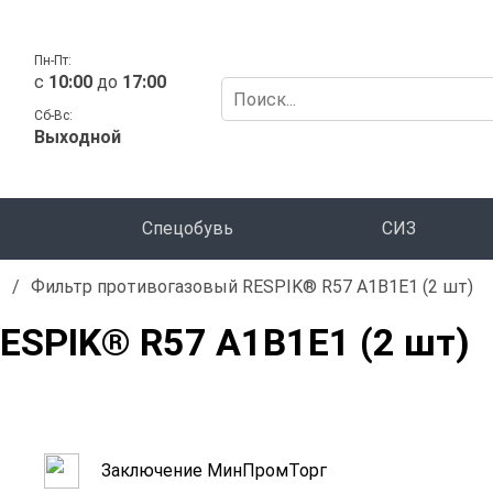
Пн-Пт:
c
10:00
до
17:00
Сб-Вс:
Выходной
Спецобувь
СИЗ
ы
/
Фильтр противогазовый RESPIK® R57 А1В1Е1 (2 шт)
ESPIK® R57 А1В1Е1 (2 шт)
Заключение МинПромТорг