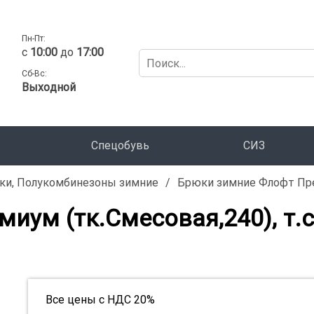
Пн-Пт:
c
10:00
до
17:00
Сб-Вс:
Выходной
Спецобувь
СИЗ
ки, Полукомбинезоны зимние
/
Брюки зимние Флофт Прем
иум (тк.Смесовая,240), т.
Все цены с НДС 20%