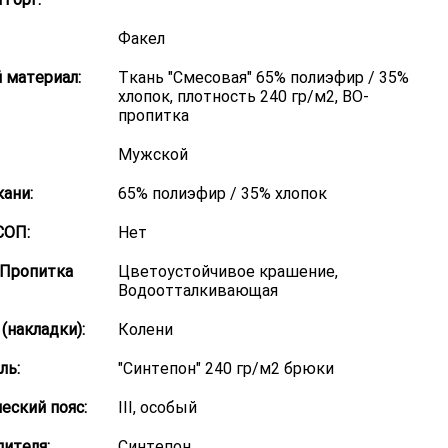
Факел
 материал:
Ткань "Смесовая" 65% полиэфир / 35%
хлопок, плотность 240 гр/м2, ВО-
пропитка
Мужской
кани:
65% полиэфир / 35% хлопок
СОП:
Нет
/Пропитка
Цветоустойчивое крашение,
Водоотталкивающая
(накладки):
Колени
ль:
"Синтепон" 240 гр/м2 брюки
еский пояс:
III, особый
лителя:
Синтепон