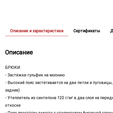
Описание и характеристики
Сертификаты
Д
Описание
БРЮКИ:
- Застёжка-гульфик на молнию
- Высокий пояс застёгивается на две петли и пуговицы
задние)
- Утеплитель из синтепона 120 г/м² в два слоя на перед
откоске
- Пояс простёган вместе с утеплителем фигурной стро