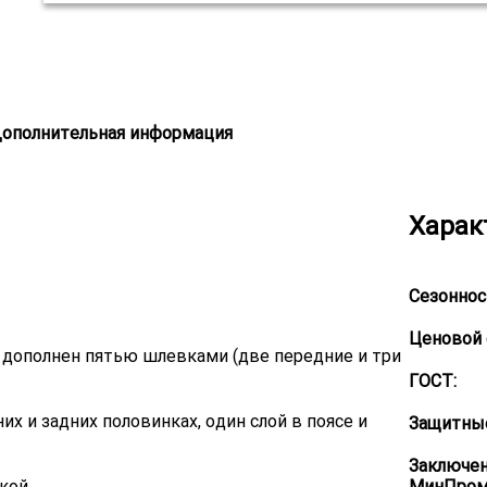
ополнительная информация
Харак
Сезоннос
Ценовой 
, дополнен пятью шлевками (две передние и три
ГОСТ:
них и задних половинках, один слой в поясе и
Защитные
Заключе
чкой
МинПром