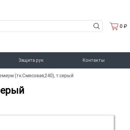
0 ₽
Защита рук
Контакты
иум (тк.Смесовая,240), т.серый
серый