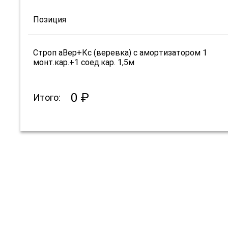
Позиция
Строп аВер+Кс (веревка) с амортизатором 1
монт.кар.+1 соед.кар. 1,5м
0 ₽
Итого: