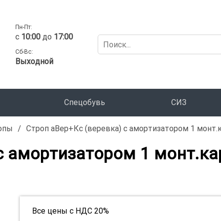
Пн-Пт:
c
10:00
до
17:00
Сб-Вс:
Выходной
Спецобувь
СИЗ
опы
/
Строп аВер+Кс (веревка) с амортизатором 1 монт.ка
с амортизатором 1 монт.кар
Все цены с НДС 20%