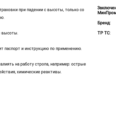
Заключе
траховки при падении с высоты, только со
МинПром
ю.
Бренд:
с высоты.
ТР ТС:
т паспорт и инструкцию по применению.
лиять на работу стропа, например: острые
ействия, химические реактивы.