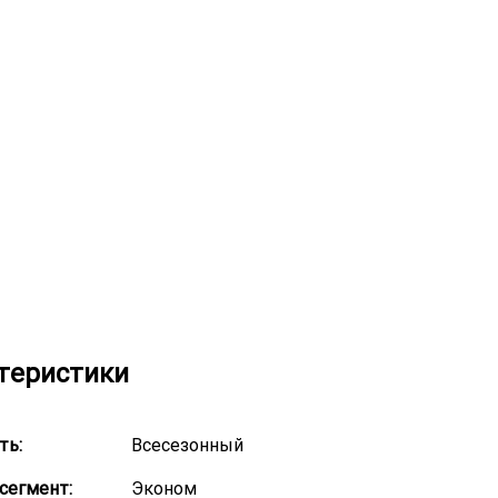
теристики
ть:
Всесезонный
сегмент:
Эконом