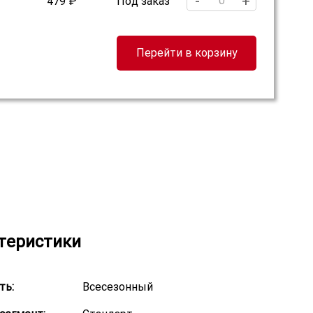
-
+
479 ₽
Под заказ
Перейти в корзину
теристики
ть:
Всесезонный