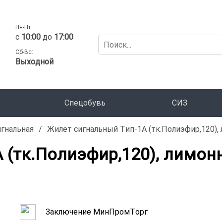
Пн-Пт:
c
10:00
до
17:00
Сб-Вс:
Выходной
Спецобувь
СИЗ
гнальная
/
Жилет сигнальный Тип-1А (тк.Полиэфир,120),
 (тк.Полиэфир,120), лимо
Заключение МинПромТорг