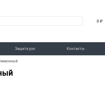
0 ₽
Защита рук
Контакты
 лимонный
нный