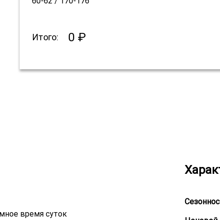
60-62 / 170-176
0 ₽
Итого:
Харак
Сезоннос
емное время суток