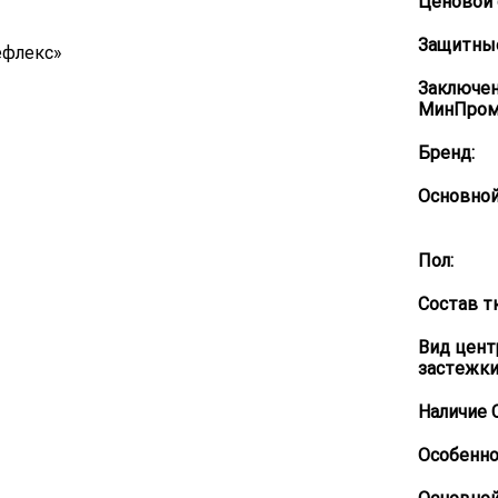
Ценовой 
Защитные
ефлекс»
Заключе
МинПром
Бренд:
Основной
Пол:
Состав т
Вид цент
застежки 
Наличие 
Особенно