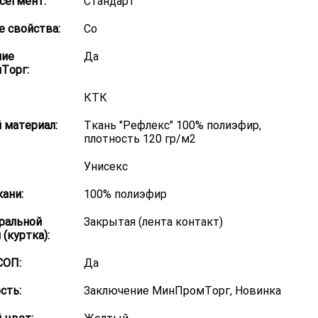
сегмент:
Стандарт
 свойства:
Со
ние
Да
Торг:
КТК
 материал:
Ткань "Рефлекс" 100% полиэфир,
плотность 120 гр/м2
Унисекс
кани:
100% полиэфир
ральной
Закрытая (лента контакт)
(куртка):
СОП:
Да
сть:
Заключение МинПромТорг, Новинка