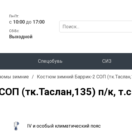
Пн-Пт:
c
10:00
до
17:00
Сб-Вс:
Выходной
Спецобувь
СИЗ
тюмы зимние
/
Костюм зимний Баррик-2 СОП (тк.Таслан,
ОП (тк.Таслан,135) п/к, т
IV и особый климатический пояс