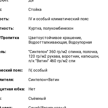
СОП:
Да
:
Стойка
ость:
IV и особый климатический пояс
тность:
Куртка, полукомбинезон
/Пропитка
Цветоустойчивое крашение,
Водоотталкивающая, Водоупорная
ль:
"Синтепон" 360 гр/м2 спинка, полочка,
120 гр/м2 рукава, воротник, капюшон,
п/к "Ватин" 460 гр/м2 спи
еский пояс:
IV, особый
лителя:
Синтепон+Ватин
щитная юбка:
Нет
:
Съёмный
 цвет:
Синий/Васильковый