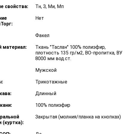
е свойства:
Тн, З, Ми, Мп
ние
Нет
Торг:
Факел
 материал:
Ткань "Таслан" 100% полиэфир,
плотность 135 гр/м2, ВО-пропитка, ВУ
8000 мм вод.ст.
Мужской
:
Трикотажные
кава:
Длинный
кани:
100% полиэфир
тральной
Закрытая (молния/планка на кнопках)
 (куртка):