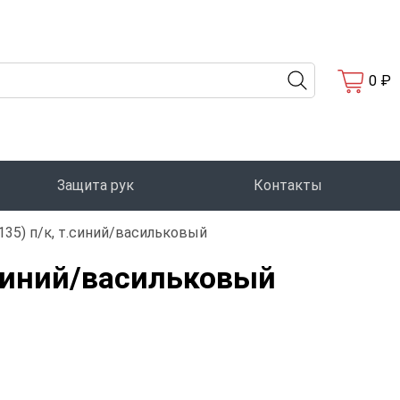
0 ₽
Защита рук
Контакты
135) п/к, т.синий/васильковый
.синий/васильковый