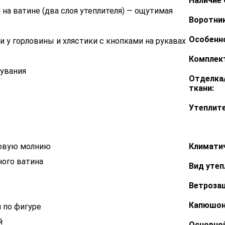
Наличие 
 на ватине (два слоя утеплителя) — ощутимая
Воротник
Особенн
и у горловины и хлястики с кнопками на рукавах
Комплек
увания
Отделка
ткани:
Утеплите
ковую молнию
Климатич
ного ватина
Вид утеп
Ветроза
Капюшон
я по фигуре
й
Основной