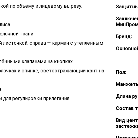
кой по объёму и лицевому вырезу;
Защитны
Заключе
флиса
МинПром
делочной ткани
Бренд:
 листочкой; справа — карман с утеплённым
Основной
плёнными клапанами на кнопках
лочках и спинке, светоотражающий кант на
Пол:
Манжеты
е
Длина ру
и для регулировки прилегания
Состав т
Вид цен
застежки