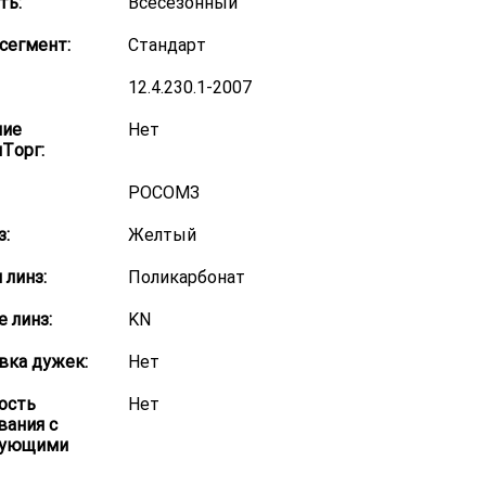
ть:
Всесезонный
сегмент:
Стандарт
12.4.230.1-2007
ние
Нет
Торг:
РОСОМЗ
з:
Желтый
 линз:
Поликарбонат
 линз:
KN
вка дужек:
Нет
ость
Нет
вания с
рующими