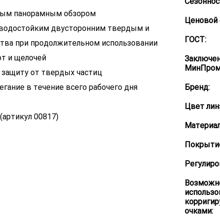
Сезоннос
нным панорамным обзором
Ценовой 
 с водостойким двусторонним твердым и
ГОСТ:
тва при продолжительном использовании
от и щелочей
Заключе
МинПром
защиту от твердых частиц
егание в течение всего рабочего дня
Бренд:
Цвет лин
(артикул 00817)
Материал
Покрытие
Регулиро
Возможн
использо
корриги
очками: