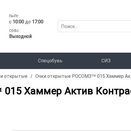
Пн-Пт:
c
10:00
до
17:00
Сб-Вс:
Выходной
Спецобувь
СИЗ
ки открытые
/
Очки открытые РОСОМЗ™ 015 Хаммер Актив
15 Хаммер Актив Контраст 