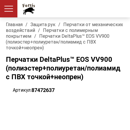
Главная
/
Защита рук
/
Перчатки от механических
воздействий
/
Перчатки с полимерным
покрытием
/
Перчатки DeltaPlus™ EOS VV900
(полиэстер+полиуретан/полиамид с ПВХ
точкой+неопрен)
Перчатки DeltaPlus™ EOS VV900
(полиэстер+полиуретан/полиамид
с ПВХ точкой+неопрен)
87472637
Артикул: