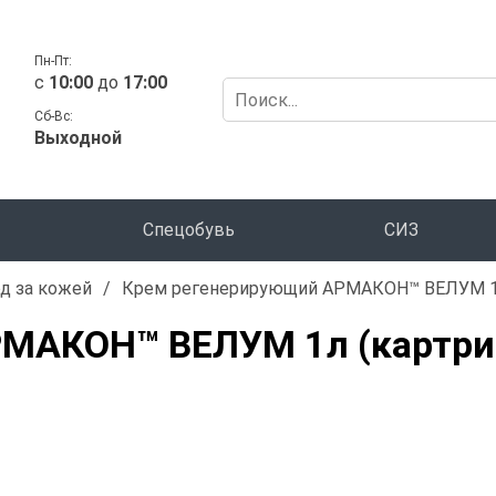
Пн-Пт:
c
10:00
до
17:00
Сб-Вс:
Выходной
Спецобувь
СИЗ
д за кожей
/
Крем регенерирующий АРМАКОН™ ВЕЛУМ 1л
МАКОН™ ВЕЛУМ 1л (картри