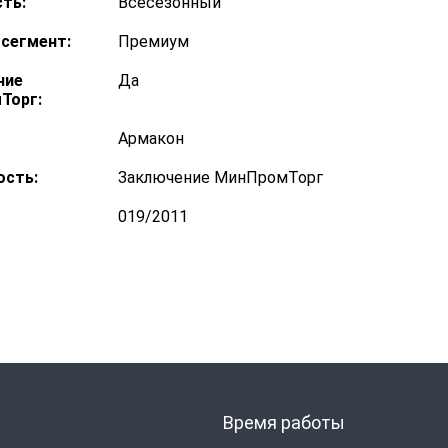
ть:
Всесезонный
сегмент:
Премиум
ние
Да
Торг:
Армакон
ость:
Заключение МинПромТорг
019/2011
Время работы