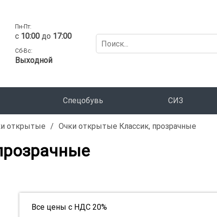
Пн-Пт:
c
10:00
до
17:00
Сб-Вс:
Выходной
Спецобувь
СИЗ
ки открытые
/
Очки открытые Классик, прозрачные
прозрачные
Все цены с НДС 20%