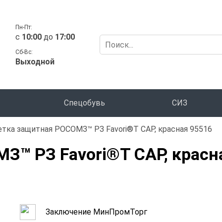
Пн-Пт:
c
10:00
до
17:00
Сб-Вс:
Выходной
Спецобувь
СИЗ
тка защитная РОСОМЗ™ РЗ Favori®T CAP, красная 95516
З™ РЗ Favori®T CAP, красн
Заключение МинПромТорг