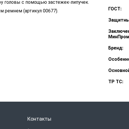
ру головы с помощью застежек-липучек.
ГОСТ:
 ремнем (артикул 00677).
Защитны
Заключе
МинПром
Бренд:
Особенн
Основной
ТР ТС:
Контакты