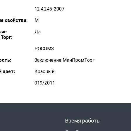
12.4.245-2007
е свойства:
М
ние
Да
Торг:
РОСОМЗ
ость:
Заключение МинПромТорг
 цвет:
Красный
019/2011
Время работы