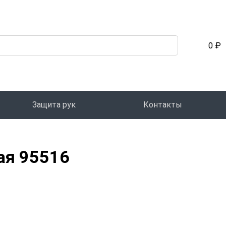
0 ₽
Защита рук
Контакты
ая 95516